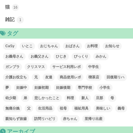
猫
16
雑記
1
タグ
CaSy
いとこ
おじちゃん
おばさん
お料理
お知らせ
お義母さん
お義父さん
ひじき
びっくり
みかん
ガンプラ
クリスマス
サービス利用レポ
中学生
介護お役立ち
兄
友達
商品使用レポ
喫茶店
回復期リハ
夢
妊娠中
妊娠初期
妊娠後期
専門学校
小学生
幼少期
弟
悲しかったこと
料理
新人
旦那
母
無痛分娩
父
生活用品
祖母
福祉用具
美味しい
義母
親知らず抜歯
訪問リハビリ
赤ちゃん
里帰り出産
アーカイブ