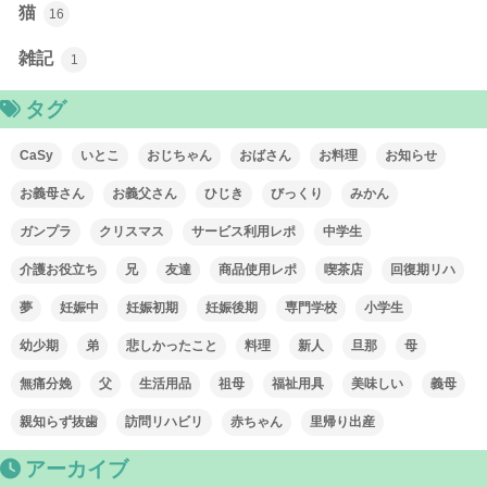
猫
16
雑記
1
タグ
CaSy
いとこ
おじちゃん
おばさん
お料理
お知らせ
お義母さん
お義父さん
ひじき
びっくり
みかん
ガンプラ
クリスマス
サービス利用レポ
中学生
介護お役立ち
兄
友達
商品使用レポ
喫茶店
回復期リハ
夢
妊娠中
妊娠初期
妊娠後期
専門学校
小学生
幼少期
弟
悲しかったこと
料理
新人
旦那
母
無痛分娩
父
生活用品
祖母
福祉用具
美味しい
義母
親知らず抜歯
訪問リハビリ
赤ちゃん
里帰り出産
アーカイブ