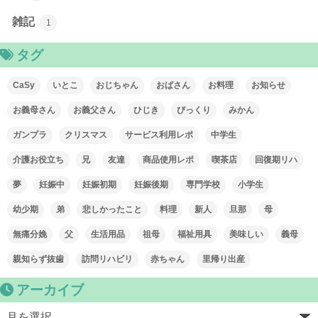
雑記
1
タグ
CaSy
いとこ
おじちゃん
おばさん
お料理
お知らせ
お義母さん
お義父さん
ひじき
びっくり
みかん
ガンプラ
クリスマス
サービス利用レポ
中学生
介護お役立ち
兄
友達
商品使用レポ
喫茶店
回復期リハ
夢
妊娠中
妊娠初期
妊娠後期
専門学校
小学生
幼少期
弟
悲しかったこと
料理
新人
旦那
母
無痛分娩
父
生活用品
祖母
福祉用具
美味しい
義母
親知らず抜歯
訪問リハビリ
赤ちゃん
里帰り出産
アーカイブ