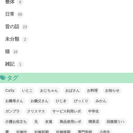
整体
6
日常
95
昔の話
23
未分類
2
猫
16
雑記
1
タグ
CaSy
いとこ
おじちゃん
おばさん
お料理
お知らせ
お義母さん
お義父さん
ひじき
びっくり
みかん
ガンプラ
クリスマス
サービス利用レポ
中学生
介護お役立ち
兄
友達
商品使用レポ
喫茶店
回復期リハ
夢
妊娠中
妊娠初期
妊娠後期
専門学校
小学生